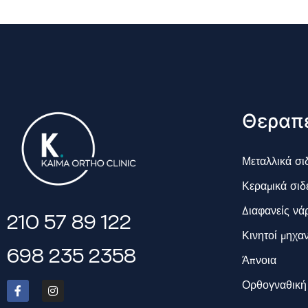
Θεραπε
Μεταλλικά σι
Κεραμικά σιδ
Διαφανείς νά
210 57 89 122
Κινητοί μηχα
698 235 2358
Άπνοια
Ορθογναθική