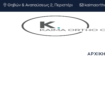
Θηβών & Αναπαύσεως 2, Περιστέρι
kaimaorth
ΑΡΧΙΚ