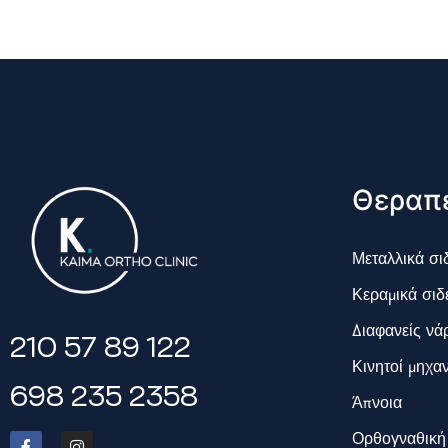
Θεραπε
Μεταλλικά σι
Κεραμικά σιδ
Διαφανείς νά
210 57 89 122
Κινητοί μηχα
698 235 2358
Άπνοια
Ορθογναθική