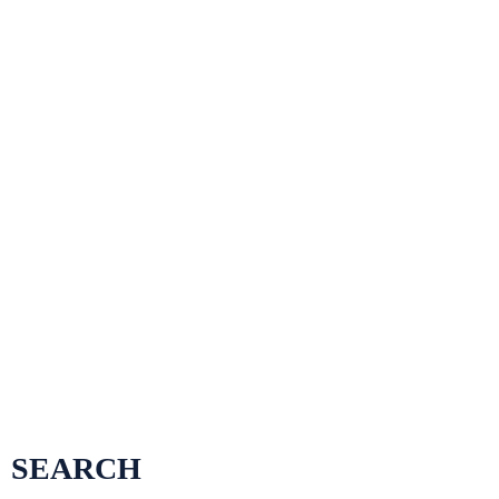
experts in our reality class medical procedure. Our
medications run from protection dentistry
(counting dental cleanliness, the treatment of jaw
issues and delicate teeth, distinguishing gum
malady), to pro dentistry, …
READ MORE
SEARCH